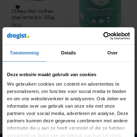
Chikko
Not coffee
chai latte bio 130g
130g
49
7,
Chikko
Golden Milk
Biologisch 110g
Toestemming
Details
Over
110g
49
8,
Deze website maakt gebruik van cookies
We gebruiken cookies om content en advertenties te
personaliseren, om functies voor social media te bieden
en om ons websiteverkeer te analyseren. Ook delen we
Chikko voordelig bestellen bij
informatie over uw gebruik van onze site met onze
partners voor social media, adverteren en analyse. Deze
Drogist.nl
partners kunnen deze gegevens combineren met andere
informatie die u aan ze heeft verstrekt of die ze hebben
verzameld op basis van uw gebruik van hun services.