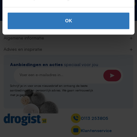
Klanten beoordelen ons
Gratis verzending
gemiddeld
met een 9,1!
vanaf 20 euro*
OK
Klantenservice
Algemene informatie
Advies en inspiratie
Aanbiedingen en acties
speciaal voor jou
E-mailadres*
Schrijf je in voor onze nieuwsbrief en ontvang de beste
aanbiedingen en persoonlijk advies. We gaan vertrouwelijk
met je gegevens om.
Contact
0113 253805
Klantenservice