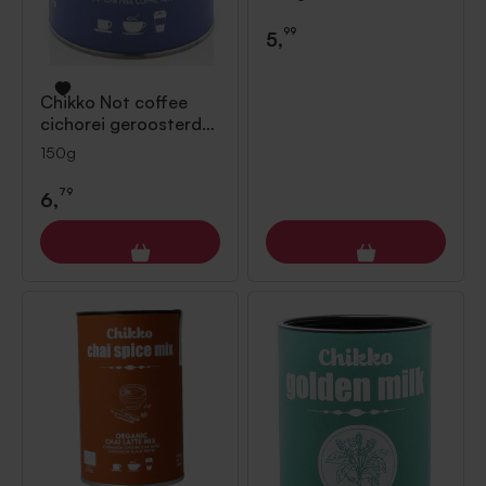
99
5,
Chikko
Not coffee
cichorei geroosterd
150g
150g
79
6,