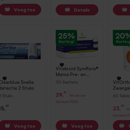
Voeg toe
Details
25%
20
Korting!
Korting
Vitakruid
Symflora®
Mama Pre- en
Probiotica 30
Clearblue
Snelle
VitOrt
30 Sachets
Sachets
detectie 2 Stuks
Zwange
Tablett
81
29,
2 Stuks
60 Table
Advies van
fabrikant
39,90
29
93
15,
23,
A
fabrikant
2
Voeg toe
Voeg toe