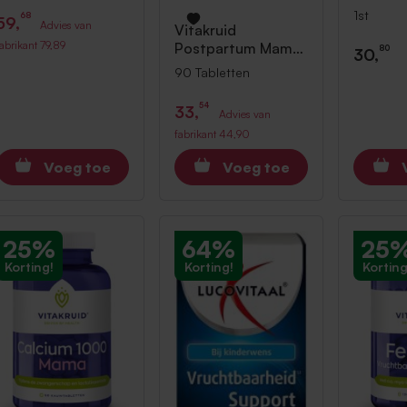
1st
1st
68
59,
Advies van
Vitakruid
fabrikant
79,89
Postpartum Mama
80
30,
90 Tabletten
90 Tabletten
54
33,
Advies van
fabrikant
44,90
Voeg toe
Voeg toe
25%
64%
25
Korting!
Korting!
Korting