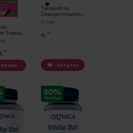
Testjezelf.nu
Zwangerschapstes
t Cassette 3 stuks
3 stuks
mon
et Zwanger
79
6,
 Visolie
les
ules
69
1,
Voeg toe
Details
%
30%
!
Korting!