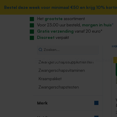
zoekopdracht
Ga naar de hoofdnavigatie
Home
Bestel deze week voor minimaal €50 en krijg 10% korting
Bestel deze week voor minimaal €50 en krijg 10% korting
Zwanger, baby & kind
Zwangerscha
Het
grootste
assortiment
Zwanger, baby & kind
Z
Voor 23.00 uur besteld,
morgen in huis
*
Gratis verzending
vanaf 20 euro*
Categorieën
Discreet
verpakt
11
Categorieen
Menu sluiten
Zwangerschapssupplementen
Zwangerschapsvitaminen
Kraampakket
Zwangerschapstesten
Merk