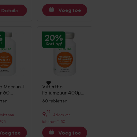
Voeg toe
Details
%
20%
!
Korting!
ho
Meer-in-1
VitOrtho
r 60
Foliumzuur 400µg
en
Actief met B12 60
tten
60 tabletten
tabletten
19
9,
dvies van
Advies van
9,95
fabrikant
11,50
Voeg toe
Voeg toe