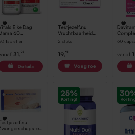
Vitals
Elke Dag
Testjezelf.nu
Davita
Mama 60
Vruchtbaarheid
Comple
Tabletten
Man 2 stuks
Omega-3
60 Tabletten
2 stuks
60 capsu
60 caps
08
95
vanaf
31,
19,
vanaf
1
Voeg toe
Details
25%
30
Korting!
Korting
Testjezelf.nu
Zwangerschapstes
t Cassette 6 stuks