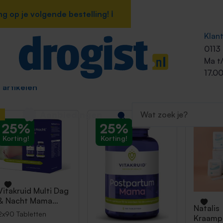
 op je volgende bestelling! ℹ️
 op je volgende bestelling! ℹ️
p
Klan
wangerschap
0113
Ma t
17.00
6 artikelen
Aanbiedingen
25%
25%
Korting!
Korting!
Vitakruid
Multi Dag
& Nacht Mama
Natalis
2x90 Tabletten
2x90 Tabletten
Kraampa