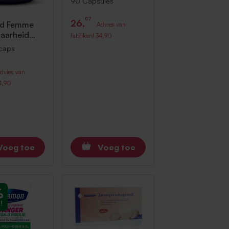
90 Capsules
Capsules
07
26,
id
Femme
Advies van
aarheid
fabrikant
34,90
 120
caps
ps
dvies van
4,90
Voeg toe
Voeg toe
%
!