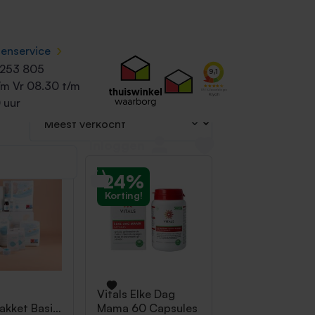
›
tenservice
 253 805
/m Vr 08.30 t/m
 uur
Inloggen
24%
Korting!
Vitals
Elke Dag
kket Basis
Mama 60 Capsules