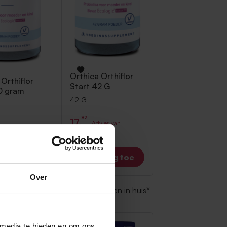
Orthica
Orthiflor
a
Orthiflor
Start 42 G
0 gram
42 G
82
17,
Advies van
vies van
fabrikant
25,50
7,95
Voeg toe
Voeg toe
Over
t
Voor 23:00 besteld, morgen in huis*
 media te bieden en om ons