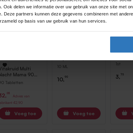
25%
. Ook delen we informatie over uw gebruik van onze site met on
Korting!
e. Deze partners kunnen deze gegevens combineren met andere i
erzameld op basis van uw gebruik van hun services.
Natalis
Lansinoh
Lanoline
1st
Tepelklovenzalf
1st
Tube 10 ML
10 ML
Vitakruid
Multi
Nacht Mama 90
75
3,
90
10,
Tabletten
90 Tabletten
05
32,
Advies van
fabrikant
42,90
Voeg toe
Voeg toe