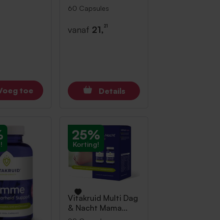
60 Capsules
21
vanaf
21,
Voeg toe
Details
%
25%
!
Korting!
Vitakruid
Multi Dag
& Nacht Mama
60+30 90