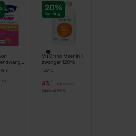
%
20%
!
Korting!
mon
VitOrtho
Meer in 1
et zwanger
zwanger 120tb
etten
tten
120tb
44
91
,
43,
Advies van
fabrikant
54,95