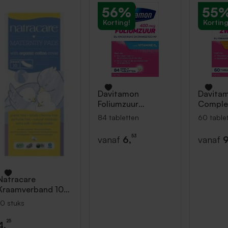
56%
55
Korting!
Korting
Davitamon
Davita
Foliumzuur
Comple
Vitamine D3 84
60 tabl
84 tabletten
60 table
tabletten
53
vanaf
6,
vanaf
9
Natracare
Kraamverband 10
stuks
10 stuks
25
4,