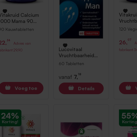
Vitakru
Vitakruid
Calcium
Vruchtb
1000 Mama 90
Support
Kauwtabletten
120 Vegi
90 Kauwtabletten
Vegica
07
34
26,
22,
A
Advies van
Lucovitaal
fabrikant
3
fabrikant
29,90
Vruchtbaarheid
Support Man 60
60 Tabletten
Tabletten
18
vanaf
7,
Voeg toe
Details
24%
55
Korting!
Korting