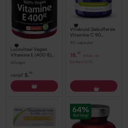
Vitakruid
Gebufferde
Vitamine C 90
capsules
90 capsules
Lucovitaal
Vegan
83
18,
Vitamine E (400 IE)
Advies van
60caps
fabrikant
26,90
60caps
02
vanaf
5,
64%
Korting!