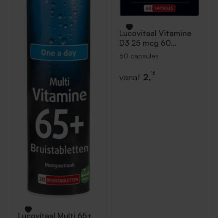
Lucovitaal
Vitamine
D3 25 mcg 60
capsules
60 capsules
15
vanaf
2,
Lucovitaal
Multi 65+