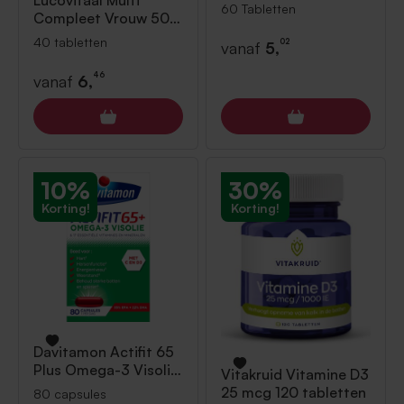
Lucovitaal
Multi
smelttablet 60
60 Tabletten
Compleet Vrouw 50+
Tabletten
40 tabletten
40 tabletten
02
vanaf
5,
46
vanaf
6,
10%
30%
Korting!
Korting!
Davitamon
Actifit 65
Plus Omega-3 Visolie
Vitakruid
Vitamine D3
80 capsules
25 mcg 120 tabletten
80 capsules