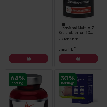
Lucovitaal
Multi A-Z
Bruistabletten 20
tabletten
20 tabletten
43
vanaf
1,
64%
30%
Korting!
Korting!