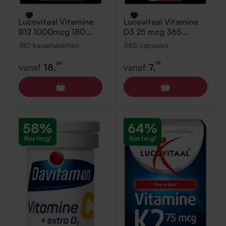
Lucovitaal
Vitamine
Lucovitaal
Vitamine
D3 25 mcg 365
B12 1000mcg 180
capsules
kauwtabletten
365 capsules
180 kauwtabletten
18
89
vanaf
7,
vanaf
18,
58%
64%
Korting!
Korting!