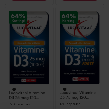
64%
64%
Korting!
Korting!
Lucovitaal
Vitamine
Lucovitaal
Vitamine
D3 75mcg 120
D3 25 mcg 120
capsules
capsules
120 capsules
120 capsules