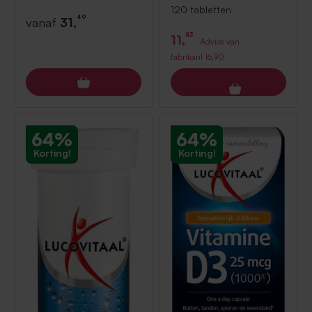
120 tabletten
49
vanaf
31,
83
11,
Advies van
fabrikant
16,90
64%
64%
Korting!
Korting!