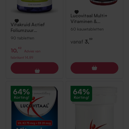
Lucovitaal
Multi+
Vitaminen &
Vitakruid
Actief
Mineralen 60
60 kauwtabletten
Foliumzuur
kauwtabletten
Quatrefolic® 5-MTHF
90 tabletten
59
vanaf
3,
400 mcg 90
tabletten
42
10,
Advies van
fabrikant
14,89
64%
64%
Korting!
Korting!