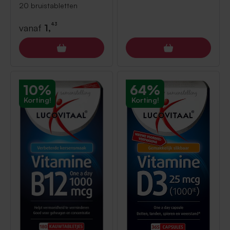
bruistabletten
20 bruistabletten
43
vanaf
1,
10%
64%
Korting!
Korting!