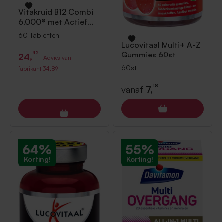
Vitakruid
B12 Combi
6.000® met Actief
Folaat Vitamine 60
60 Tabletten
Tabletten
Lucovitaal
Multi+ A-Z
Gummies 60st
42
24,
Advies van
60st
fabrikant
34,89
18
vanaf
7,
64%
55%
Korting!
Korting!