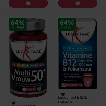
64%
64%
Korting!
Korting!
Lucovitaal
B12 &
foliumzuur