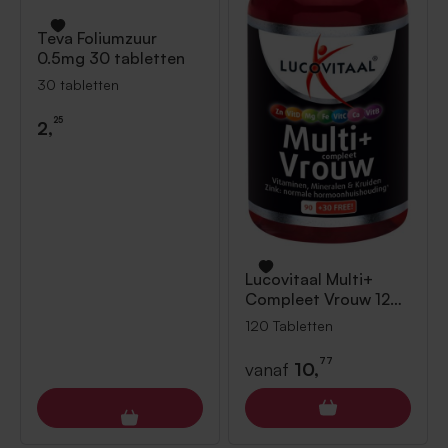
Teva
Foliumzuur
0.5mg 30 tabletten
30 tabletten
25
2,
Lucovitaal
Multi+
Compleet Vrouw 120
Tabletten
120 Tabletten
77
vanaf
10,