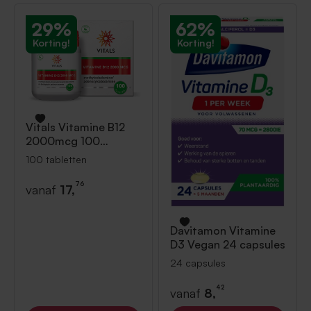
29%
62%
Korting!
Korting!
Vitals
Vitamine B12
2000mcg 100
tabletten
100 tabletten
76
vanaf
17,
Davitamon
Vitamine
D3 Vegan 24 capsules
24 capsules
42
vanaf
8,