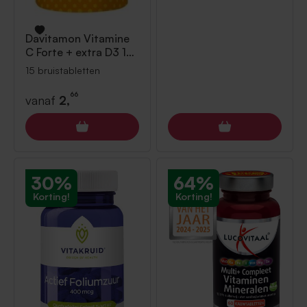
Davitamon
Vitamine
C Forte + extra D3 15
bruistabletten
15 bruistabletten
66
vanaf
2,
30%
64%
Korting!
Korting!