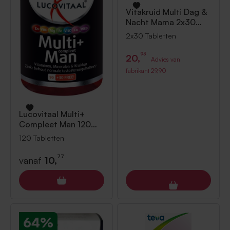
Vitakruid
Multi Dag &
Nacht Mama 2x30
Tabletten
2x30 Tabletten
93
20,
Advies van
fabrikant
29,90
Lucovitaal
Multi+
Compleet Man 120
Tabletten
120 Tabletten
77
vanaf
10,
64%