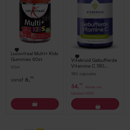
Lucovitaal
Multi+ Kids
Gummies 60st
Vitakruid
Gebufferde
Vitamine C 180
60st
capsules
180 capsules
46
vanaf
6,
93
34,
Advies van
fabrikant
49,90