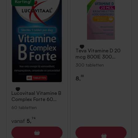
Korting!
Teva
Vitamine D 20
mcg 800IE 300
tabletten
300 tabletten
55
8,
Lucovitaal
Vitamine B
Complex Forte 60
tabletten
60 tabletten
74
vanaf
5,