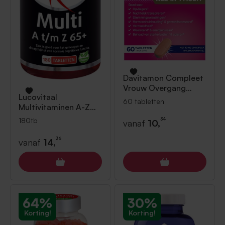
Davitamon
Compleet
Vrouw Overgang
Lucovitaal
Multivitamine 60
60 tabletten
Multivitaminen A-Z
tabletten
65+ 180tb
180tb
34
vanaf
10,
36
vanaf
14,
64%
30%
Korting!
Korting!