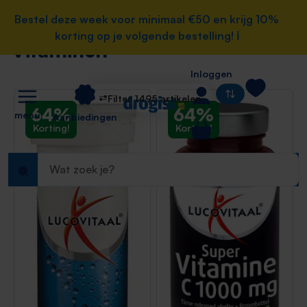
Home
e hoofdinhoud
Bestel deze week voor minimaal €50 en krijg 10%
Bestel deze week voor minimaal €50 en krijg 10%
Gezondheid
korting op je volgende bestelling! ℹ️
korting op je volgende bestelling! ℹ️
Vitaminen
Vitaminen
Inloggen
Filter 1495 artikelen
64%
64%
menu
Aanbiedingen
Korting!
Korting!