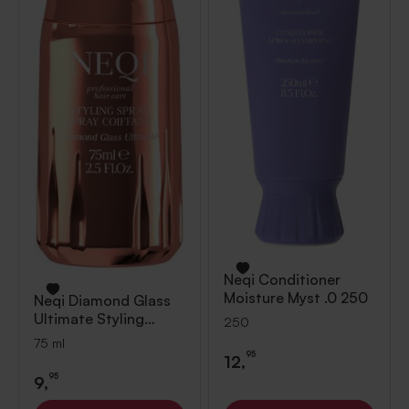
Neqi
Conditioner
Moisture Myst .0 250
Neqi
Diamond Glass
Ultimate Styling
250
Spray 75 ml
75 ml
95
12,
95
9,