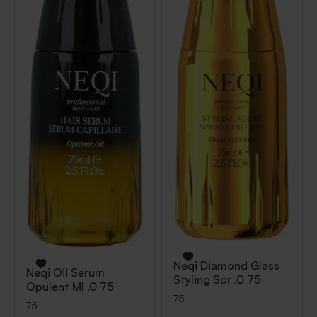
Neqi
Diamond Glass
Neqi
Oil Serum
Styling Spr .0 75
Opulent Ml .0 75
75
75