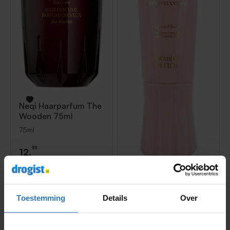
Neqi
Haarparfum The
Wooden 75ml
75ml
95
12,
Neqi
Treatment
Treasure Gloss .0 100
Toestemming
Details
Over
100
95
12,