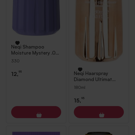
Neqi
Shampoo
Moisture Mystery .0
330
330
95
Neqi
Haarspray
12,
Diamond Ultimat
180ml
180ml
95
15,