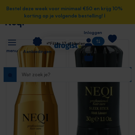
Home
e hoofdinhoud
Bestel deze week voor minimaal €50 en krijg 10%
Bestel deze week voor minimaal €50 en krijg 10%
Merken
korting op je volgende bestelling! ℹ️
korting op je volgende bestelling! ℹ️
Neqi
Neqi
Inloggen
Filter 17 artikelen
menu
Aanbiedingen