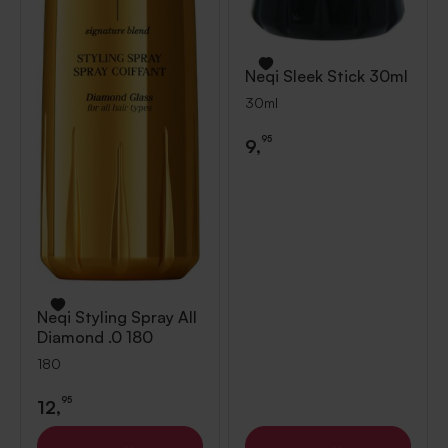
Neqi
Sleek Stick 30ml
30ml
95
9,
Neqi
Styling Spray All
Diamond .0 180
180
95
12,