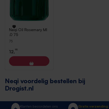
Neqi
Oil Rosemary Ml
.0 75
75
95
12,
Neqi voordelig bestellen bij
Drogist.nl
Klanten beoordelen ons
Gratis verzending