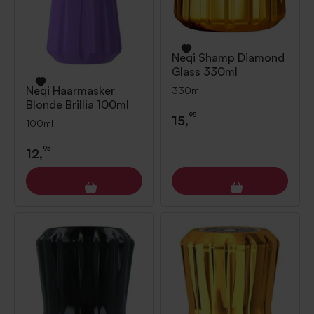
Neqi
Shamp Diamond
Glass 330ml
Neqi
Haarmasker
330ml
Blonde Brillia 100ml
95
15,
100ml
95
12,