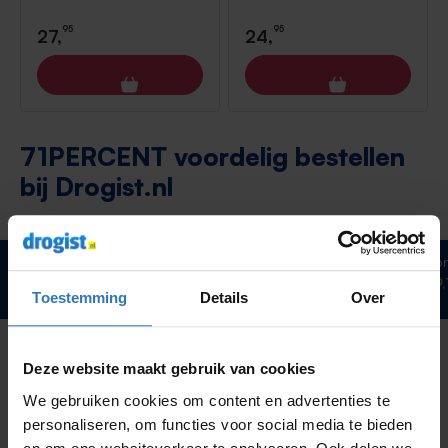
95
95
27,
24,
71PERCENT voordelig bestellen
bij Drogist.nl
Voor 23:00 besteld,
Klanten beoordelen o
morgen in huis
*
gemiddeld
met een 9,
Toestemming
Details
Over
Klantenservice
Deze website maakt gebruik van cookies
Algemene informatie
We gebruiken cookies om content en advertenties te
Advies en inspiratie
personaliseren, om functies voor social media te bieden