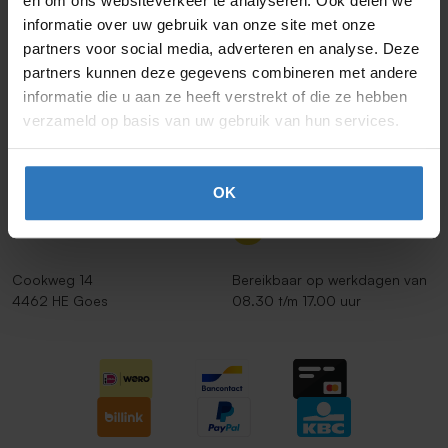
en om ons websiteverkeer te analyseren. Ook delen we
Aanbiedingen en acties
speciaal voor jou
informatie over uw gebruik van onze site met onze
E-mailadres*
partners voor social media, adverteren en analyse. Deze
partners kunnen deze gegevens combineren met andere
Schrijf je in voor onze nieuwsbrief en ontvang de beste
informatie die u aan ze heeft verstrekt of die ze hebben
aanbiedingen en persoonlijk advies. We gaan vertrouwelijk
met je gegevens om.
verzameld op basis van uw gebruik van hun services.
Contact
0113 253805
OK
Klantenservice
Cookweg 14
Bereikbaar op werkdagen van
4462 HE Goes
08.30 t/m 17.00 uur