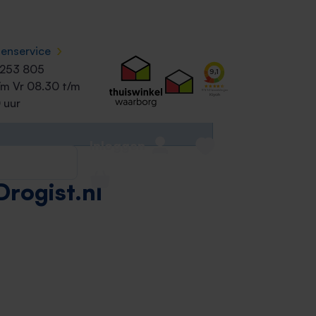
›
tenservice
 253 805
/m Vr 08.30 t/m
 uur
Inloggen
Drogist.nl