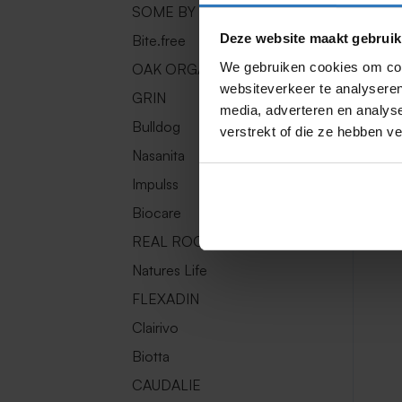
SOME BY MI
Deze website maakt gebruik
Bite.free
We gebruiken cookies om cont
OAK ORGANIC
websiteverkeer te analyseren
GRIN
media, adverteren en analys
Bulldog
verstrekt of die ze hebben v
Nasanita
Impulss
Biocare
REAL ROOTS
Natures Life
FLEXADIN
Clairivo
Biotta
CAUDALIE