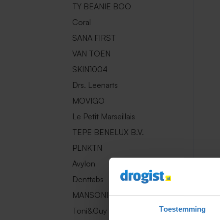
TY BEANIE BOO
Coral
SANA FIRST
VAN TOEN
SKIN1004
Drs. Leenarts
MOVIGO
Le Petit Marseillais
TEPE BENELUX B.V.
PLNKTN
Avylon
Denttabs
MANSONIL
Toestemming
Toni&Guy