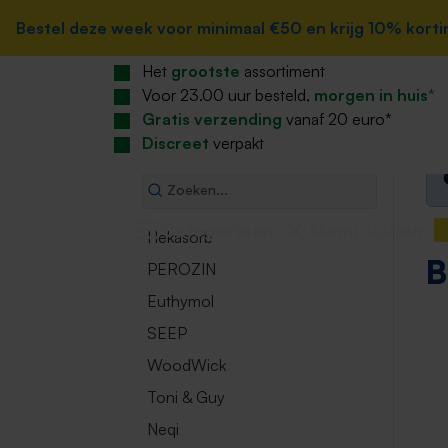
zoekopdracht
Ga naar de hoofdnavigatie
Home
Bestel deze week voor minimaal €50 en krijg 10% korting
Bestel deze week voor minimaal €50 en krijg 10% korting
Merken
Bibigo
Het
grootste
assortiment
Merken
B
Voor 23.00 uur besteld,
morgen in huis
*
Gratis verzending
vanaf 20 euro*
Categorieën
Discreet
verpakt
Categorieen
Menu sluiten
Hekasorb
B
PEROZIN
Euthymol
SEEP
WoodWick
Toni & Guy
Neqi