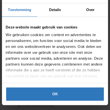
woensdag 21 december om 12:00 uur bekend
Toestemming
Details
Over
gemaakt.
Deze website maakt gebruik van cookies
We gebruiken cookies om content en advertenties te
personaliseren, om functies voor social media te bieden
en om ons websiteverkeer te analyseren. Ook delen we
informatie over uw gebruik van onze site met onze
partners voor social media, adverteren en analyse. Deze
partners kunnen deze gegevens combineren met andere
informatie die u aan ze heeft verstrekt of die ze hebben
verzameld op basis van uw gebruik van hun services.
ng
Sporten tijdens de zwangerschap: wel of
E
OK
niet doen?
o
13 juli 2026
Blog