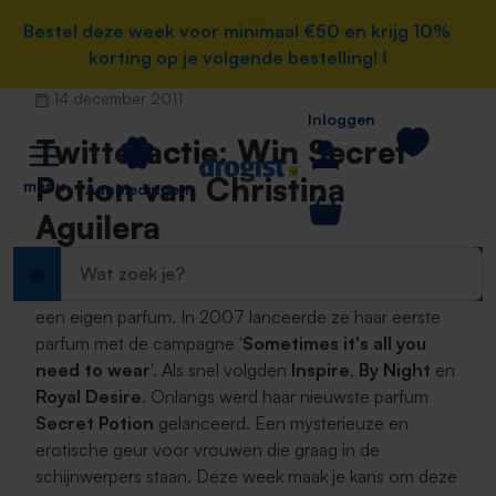
e hoofdinhoud
Bestel deze week voor minimaal €50 en krijg 10%
Bestel deze week voor minimaal €50 en krijg 10%
korting op je volgende bestelling! ℹ️
korting op je volgende bestelling! ℹ️
14 december 2011
Inloggen
Twitteractie: Win Secret
Potion van Christina
menu
Aanbiedingen
Aguilera
Zangdiva Christina Aguilera is een van de celebs met
een eigen parfum. In 2007 lanceerde ze haar eerste
parfum met de campagne '
Sometimes it's all you
need to wear
'. Als snel volgden
Inspire
,
By Night
en
Royal Desire
. Onlangs werd haar nieuwste parfum
Secret Potion
gelanceerd. Een mysterieuze en
erotische geur voor vrouwen die graag in de
schijnwerpers staan. Deze week maak je kans om deze