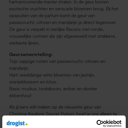
hartveroverende manier stralen. In de geur komen
exotische vruchten en sensuele bloemen terug. Bij het
opspuiten van de parfum komt de geur van
passievrucht, citroen en mandarijn je direct tegemoet.
De geur is verpakt in sierlijke flacons met ronde,
vrouwelijke vormen die zijn afgewisseld met strakkere,
vierkante lijnen.
Geursamenstelling:
Top: sappige noten van passievrucht, citroen en
mandarijn.
Hart: weelderige witte bloemen van jasmijn,
oranjebloesem en lotus.
Basis: muskus, tonkaboon, amber en donker
ebbenhout
Als jij kans wilt maken op de nieuwste geur van
Christina Aguilera: Secret Potion, hoef je ons alleen te
volgen op het twitteraccount
@Drogistnl
en het
bovenstaande bericht te retweeten. De winnaar wordt