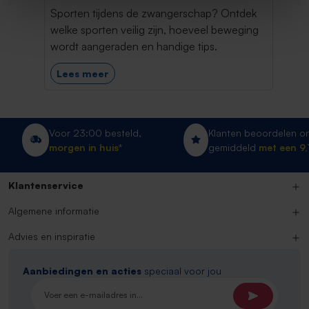
cht
Sporten tijdens de zwangerschap? Ontdek
L
welke sporten veilig zijn, hoeveel beweging
d
wordt aangeraden en handige tips.
Lees meer
Voor 23:00 besteld,
Klanten beoordelen o
morgen in huis
*
gemiddeld
met een 9,
Klantenservice
Algemene informatie
Advies en inspiratie
Aanbiedingen en acties
speciaal voor jou
E-mailadres*