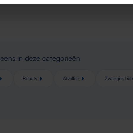
 eens in deze categorieën
Beauty
Afvallen
Zwanger, bab