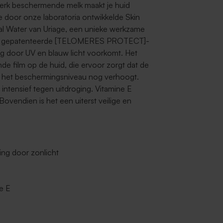
terk beschermende melk maakt je huid
e door onze laboratoria ontwikkelde Skin
al Water van Uriage, een unieke werkzame
 het gepatenteerde [TELOMERES PROTECT]-
g door UV en blauw licht voorkomt. Het
 film op de huid, die ervoor zorgt dat de
wat het beschermingsniveau nog verhoogt.
ntensief tegen uitdroging. Vitamine E
ovendien is het een uiterst veilige en
ng door zonlicht
e E