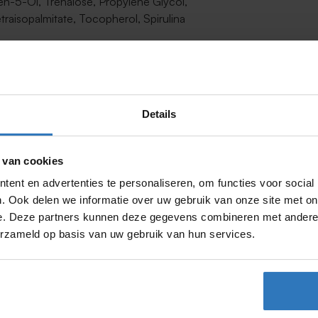
-5-Ol, Trehalose, Propylene Glycol,
traisopalmitate, Tocopherol, Spirulina
lijk worden beperkt, zelfs met een
Details
deren horen nooit aan direct zonlicht te
 van cookies
ent en advertenties te personaliseren, om functies voor social
. Ook delen we informatie over uw gebruik van onze site met on
e. Deze partners kunnen deze gegevens combineren met andere i
erzameld op basis van uw gebruik van hun services.