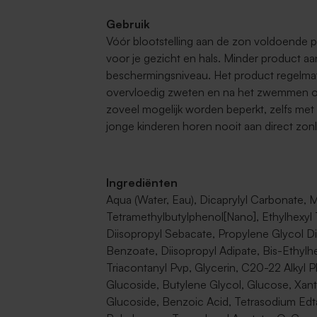
Gebruik
Vóór blootstelling aan de zon voldoende p
voor je gezicht en hals. Minder product a
beschermingsniveau. Het product regelmat
overvloedig zweten en na het zwemmen of
zoveel mogelijk worden beperkt, zelfs met
jonge kinderen horen nooit aan direct zonl
Ingrediënten
Aqua (Water, Eau), Dicaprylyl Carbonate, 
Tetramethylbutylphenol[Nano], Ethylhexyl
Diisopropyl Sebacate, Propylene Glycol Dic
Benzoate, Diisopropyl Adipate, Bis-Ethyl
Triacontanyl Pvp, Glycerin, C20-22 Alkyl
Glucoside, Butylene Glycol, Glucose, Xa
Glucoside, Benzoic Acid, Tetrasodium Ed