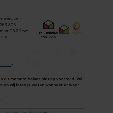
›
tenservice
riésun
Merk:
Uriage
Inhoud:
100 ML
 253 805
50+ 100
/m Vr 08.30 t/m
 uur
Inloggen
23.79
op dit moment helaas niet op voorraad. Vul
 in en wij laten je weten wanneer er weer