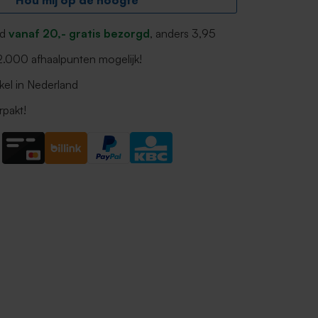
Hou mij op de hoogte
nd
vanaf 20,- gratis bezorgd
, anders 3,95
 2.000 afhaalpunten mogelijk!
kel in Nederland
rpakt!