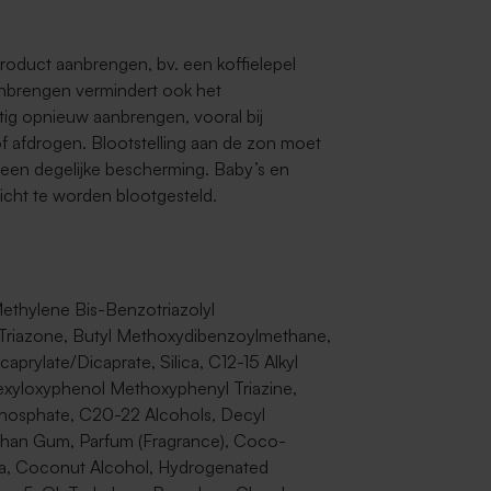
roduct aanbrengen, bv. een koffielepel
anbrengen vermindert ook het
ig opnieuw aanbrengen, vooral bij
 afdrogen. Blootstelling aan de zon moet
 een degelijke bescherming. Baby’s en
icht te worden blootgesteld.
Methylene Bis-Benzotriazolyl
 Triazone, Butyl Methoxydibenzoylmethane,
aprylate/Dicaprate, Silica, C12-15 Alkyl
hexyloxyphenol Methoxyphenyl Triazine,
 Phosphate, C20-22 Alcohols, Decyl
nthan Gum, Parfum (Fragrance), Coco-
ta, Coconut Alcohol, Hydrogenated