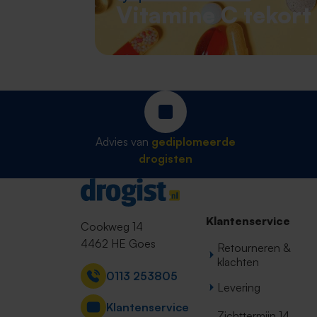
Vitamine C tekort
Advies van
gediplomeerde
drogisten
Contact
Klantenservice
Cookweg 14
4462 HE Goes
Retourneren &
klachten
0113 253805
Levering
Klantenservice
Zichttermijn 14