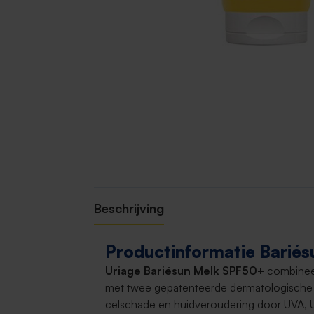
Beschrijving
Productinformatie Barié
Uriage Bariésun Melk SPF50+
combineer
met twee gepatenteerde dermatologische 
celschade en huidveroudering door UVA, U