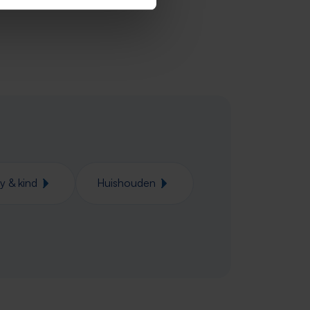
y & kind
Huishouden