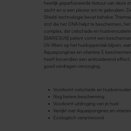
heerlijk geparfumeerde textuur van deze s
zacht en is een plezier om te gebruiken. D
Shield-technologie bevat behalve Therma
stof die het DNA helpt te beschermen,
complex, dat celschade en huidverouderin
[BARIESUN] patent vormt een beschermende
UV-filters op het huidoppervlak blijven, 
Aquaspongines en vitamine E beschermen i
heeft bovendien een antioxiderend effect.B
goed verdragen verzorging.
Voorkomt celschade en huidverouderi
Nog betere bescherming
Voorkomt uitdroging van je huid
Verrijkt met Aquaspongines en vitamin
Ecologisch verantwoord