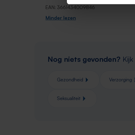
EAN: 3661434009846
Minder lezen
Nog niets gevonden?
Kijk
Gezondheid
Verzorging
Seksualiteit