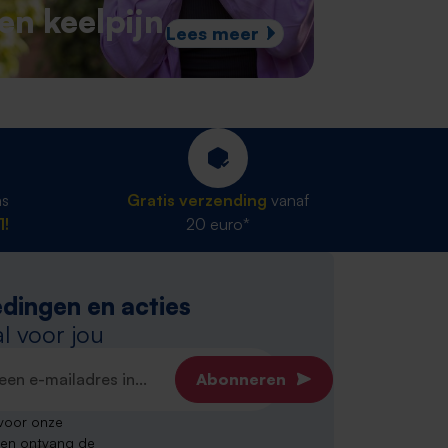
en keelpijn
Lees meer
ns
Gratis verzending
vanaf
1!
20 euro*
dingen en acties
l voor jou
dres*
Abonneren
n voor onze
 en ontvang de