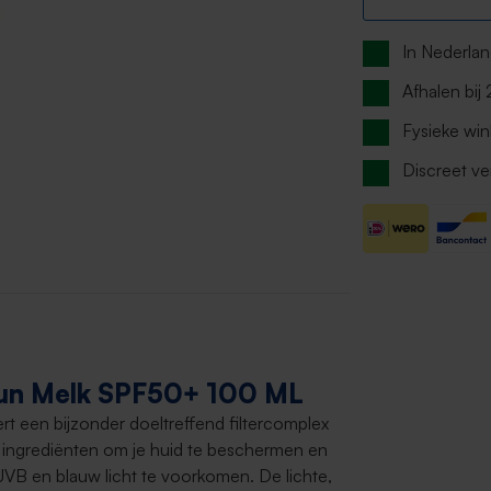
In Nederla
Afhalen bij
Fysieke win
Discreet ve
sun Melk SPF50+ 100 ML
t een bijzonder doeltreffend filtercomplex
ingrediënten om je huid te beschermen en
VB en blauw licht te voorkomen. De lichte,