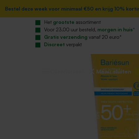
Home
zoekopdracht
Ga naar de hoofdnavigatie
Bestel deze week voor minimaal €50 en krijg 10% korting
Bestel deze week voor minimaal €50 en krijg 10% korting
Verzorging
Zon
Zonnebrand
Z
Het
grootste
assortiment
Voor 23.00 uur besteld,
morgen in huis
*
Gratis verzending
vanaf 20 euro*
Discreet
verpakt
Categorieen
Menu sluiten