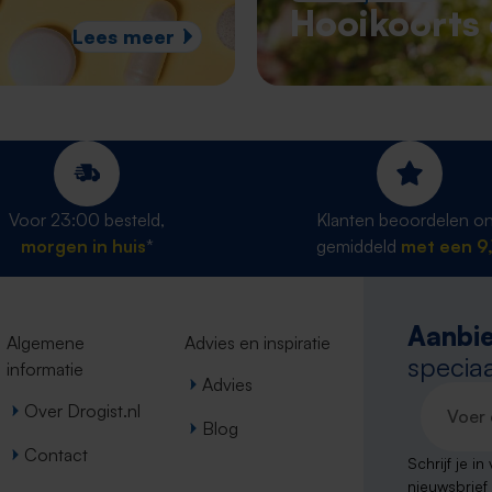
Hooikoorts 
Lees meer
Voor 23:00 besteld,
Klanten beoordelen o
morgen in huis
*
gemiddeld
met een 9,
Aanbie
Algemene
Advies en inspiratie
speciaa
informatie
Advies
E-maila
Over Drogist.nl
Blog
Contact
Schrijf je i
nieuwsbrief