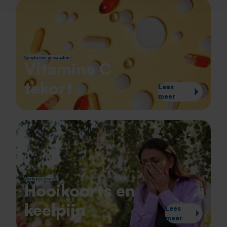
Symptomen en oorzaken
Vitamine C
tekort
Lees
meer
Wat kun je doen?
Hooikoorts en
keelpijn
Lees
meer