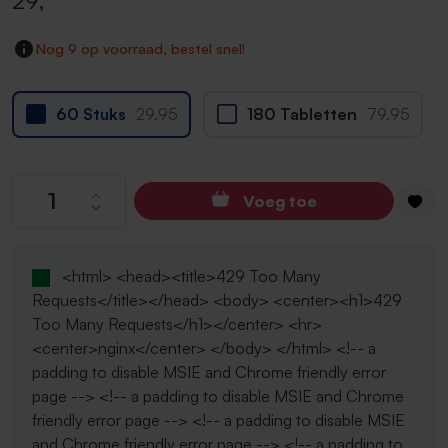
29
,
Nog 9 op voorraad, bestel snel!
60 Stuks
29.95
180 Tabletten
79.95
Producthoeveelheid: Voer de gewenste hoev
Voeg toe
<html> <head><title>429 Too Many
Requests</title></head> <body> <center><h1>429
Too Many Requests</h1></center> <hr>
<center>nginx</center> </body> </html> <!-- a
padding to disable MSIE and Chrome friendly error
page --> <!-- a padding to disable MSIE and Chrome
friendly error page --> <!-- a padding to disable MSIE
and Chrome friendly error page --> <!-- a padding to