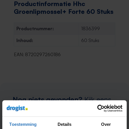
Productinformatie Hhc
Groenlipmossel+ Forte 60 Stuks
Productnummer:
1836399
Inhoud:
60 Stuks
EAN: 8720297260186
Nog niets gevonden?
Kijk eens
in deze categorieën
Toestemming
Details
Over
Gezondheid
Verzorging