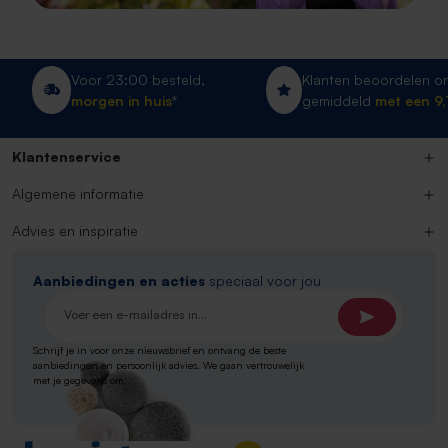
Voor 23:00 besteld,
Klanten beoordelen ons
morgen in huis
*
gemiddeld
met een 9,1!
Klantenservice
Algemene informatie
Advies en inspiratie
Aanbiedingen en acties
speciaal voor jou
E-mailadres*
Schrijf je in voor onze nieuwsbrief en ontvang de beste
aanbiedingen en persoonlijk advies. We gaan vertrouwelijk
met je gegevens om.