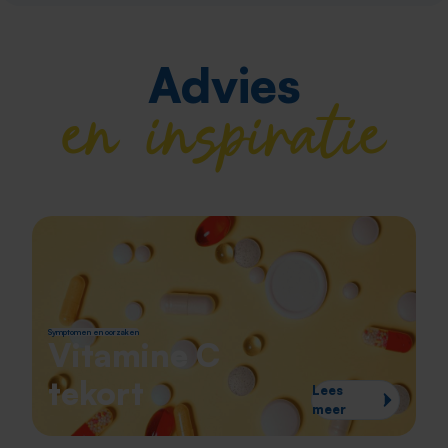
Advies
en inspiratie
Symptomen en oorzaken
Vitamine C
tekort
Lees
meer