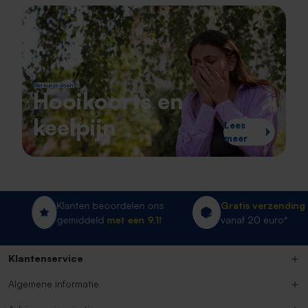
Wat kun je doen?
Hooikoorts en
keelpijn
Lees
meer
Klanten beoordelen ons
Gratis verzending
gemiddeld
met een 9,1!
vanaf 20 euro*
Klantenservice
Algemene informatie