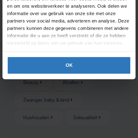
en om ons websiteverkeer te analyseren. Ook delen we
informatie over uw gebruik van onze site met onze
partners voor social media, adverteren en analyse. Deze
partners kunnen deze gegevens combineren met andere
Nog niets gevonden?
Kijk eens
informatie die u aan ze heeft verstrekt of die ze hebben
in deze categorieën
verzameld op basis van uw gebruik van hun services.
Gezondheid
Verzorging
OK
Beauty
Afvallen
Zwanger, baby & kind
Huishouden
Seksualiteit