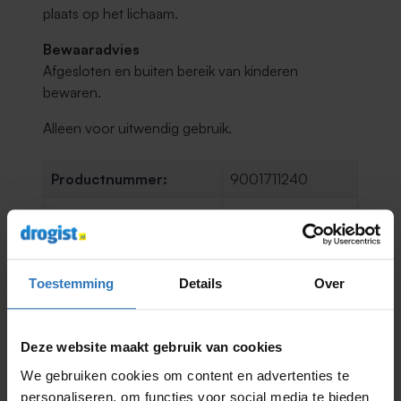
plaats op het lichaam.
Bewaaradvies
Afgesloten en buiten bereik van kinderen
bewaren.
Alleen voor uitwendig gebruik.
Productnummer:
9001711240
Huidtype:
Normale huid
Inhoud:
15 ML
Toestemming
Details
Over
Substantie:
Olie
EAN: 5060917730242
Deze website maakt gebruik van cookies
Minder lezen
We gebruiken cookies om content en advertenties te
personaliseren, om functies voor social media te bieden