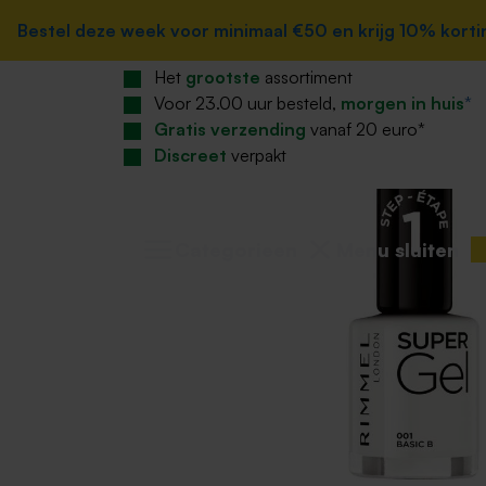
Home
zoekopdracht
Ga naar de hoofdnavigatie
Bestel deze week voor minimaal €50 en krijg 10% korting
Bestel deze week voor minimaal €50 en krijg 10% korting
Beauty
Make-up
Make-up nagels
Het
grootste
assortiment
Voor 23.00 uur besteld,
morgen in huis
*
Gratis verzending
vanaf 20 euro*
Discreet
verpakt
Categorieen
Menu sluiten