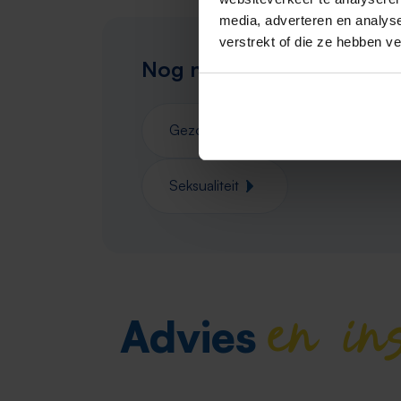
media, adverteren en analys
verstrekt of die ze hebben v
Nog niets gevonden?
Kijk
Gezondheid
Verzorging
Seksualiteit
en in
Advies