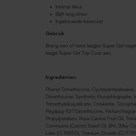
Intense kleur
Blijft lang zitten
Ingebouwde basecoat
Gebruik
Breng een of twee laagjes Super Gel nage
laagje Super Gel Top Coat aan.
Ingrediënten
Phenyl Trimethicone, Cyclopentasiloxane,
Dimethicone, Synthetic Fluorphlogopite,
Trimethylsiloxysilicate, Ozokerite, Tocophe
Peg/ppg-10/1 Dimethicone, Parfum/fragrance
Propylparaben, Rosa Canina Fruit Oil, Trime
Communis (Castor) Seed Oil, Bht, [May Co
Lake (Ci 15850), Titanium Dioxide (Ci 77