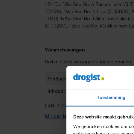
45410), D&c Red No. 6 Barium Lake (Ci 15
77499), D&c Red No. 6 Lake (Ci 15850), 
19140), Fd&c Blue No. 1 Aluminum Lake (
(Ci 17200), Fd&c Red No. 40 Aluminum Lak
Waarschuwingen
Buiten bereik van jonge kinderen houden.
Productnummer:
9001583549
Inhoud:
12ML
Toestemming
EAN: 30122369
Minder lezen
Deze website maakt gebruik
We gebruiken cookies om cont
websiteverkeer te analyseren