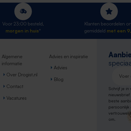
Voor 23:00 besteld,
Klanten beoordelen o
morgen in huis
*
gemiddeld
met een 9,
Aanbie
Algemene
Advies en inspiratie
speciaa
informatie
Advies
E-maila
Over Drogist.nl
Blog
Contact
Schrijf je i
nieuwsbrief
Vacatures
beste aanb
persoonlijk
vertrouweli
om.