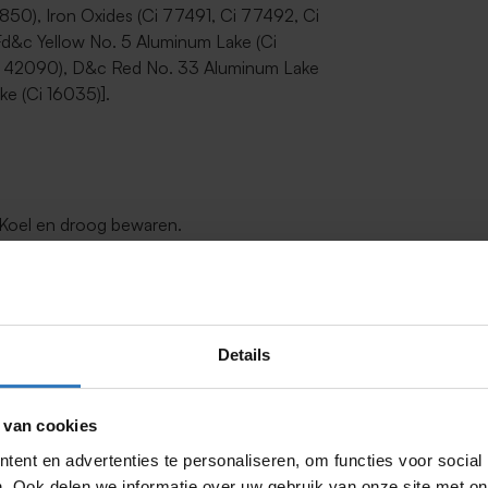
850), Iron Oxides (Ci 77491, Ci 77492, Ci
Fd&c Yellow No. 5 Aluminum Lake (Ci
Ci 42090), D&c Red No. 33 Aluminum Lake
e (Ci 16035)].
 Koel en droog bewaren.
Details
 van cookies
ent en advertenties te personaliseren, om functies voor social
. Ook delen we informatie over uw gebruik van onze site met on