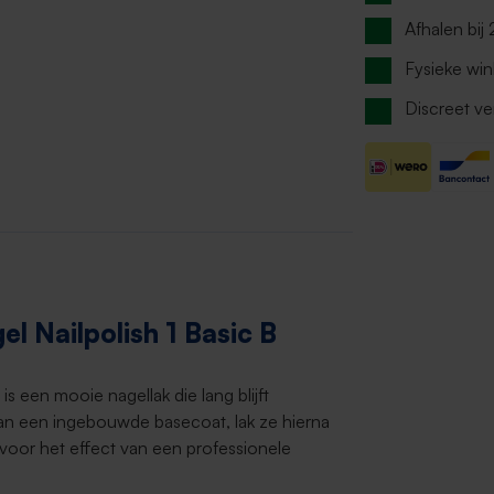
Afhalen bij
Fysieke win
Discreet ve
l Nailpolish 1 Basic B
h
is een mooie nagellak die lang blijft
 van een ingebouwde basecoat, lak ze hierna
 voor het effect van een professionele