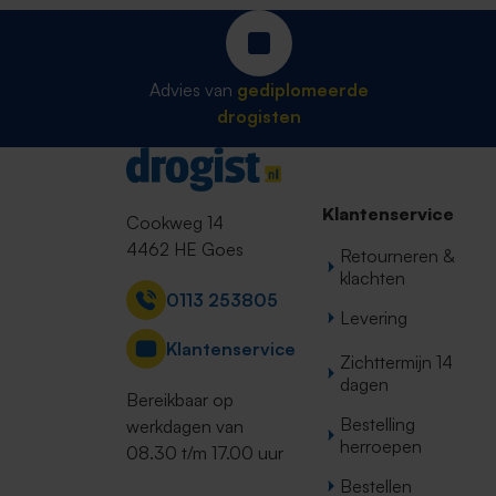
Advies van
gediplomeerde
drogisten
Contact
Klantenservice
Cookweg 14
4462 HE Goes
Retourneren &
klachten
0113 253805
Levering
Klantenservice
Zichttermijn 14
dagen
Bereikbaar op
Bestelling
werkdagen van
herroepen
08.30 t/m 17.00 uur
Bestellen