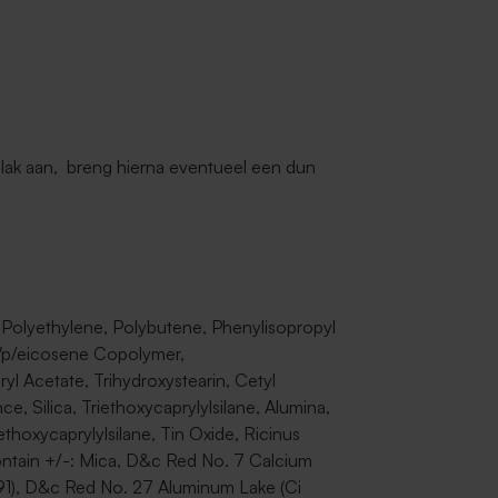
llak aan, breng hierna eventueel een dun
 Polyethylene, Polybutene, Phenylisopropyl
 Vp/eicosene Copolymer,
ryl Acetate, Trihydroxystearin, Cetyl
, Silica, Triethoxycaprylylsilane, Alumina,
thoxycaprylylsilane, Tin Oxide, Ricinus
ntain +/-: Mica, D&c Red No. 7 Calcium
891), D&c Red No. 27 Aluminum Lake (Ci