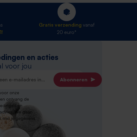
ns
Gratis verzending
vanaf
1!
20 euro*
dingen en acties
l voor jou
dres*
Abonneren
n voor onze
 en ontvang de
iedingen en
 advies. We gaan
jk met je gegevens