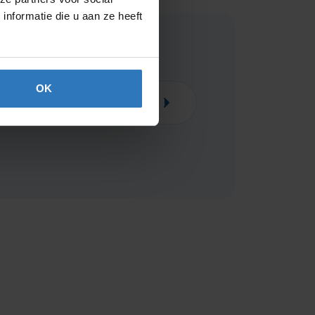
nformatie die u aan ze heeft
OK
y & kind
Huishouden