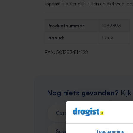
lippenstift beter blijft zitten en niet weg loo
Productnummer:
1032893
Inhoud:
1 stuk
EAN: 5012874114122
Nog niets gevonden?
Kijk
Gezondheid
Verzorging
Seksualiteit
Toestemming