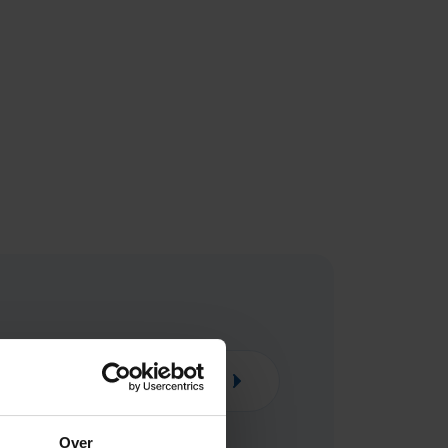
y & kind
Huishouden
Over