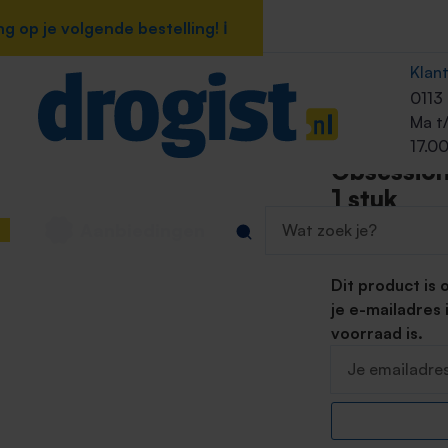
 op je volgende bestelling! ℹ️
 op je volgende bestelling! ℹ️
Lippotlood / lipliner
Klan
Rimmel L
0113
Exaggera
Ma t
Lipliner
17.00
Obsessio
1 stuk
99
9
,
Aanbiedingen
Dit product is 
je e-mailadres
voorraad is.
Je emailadres