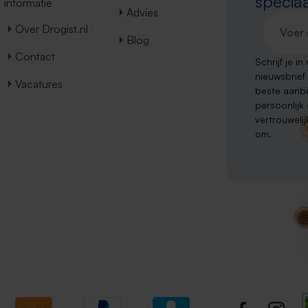
speciaa
informatie
Advies
E-maila
Over Drogist.nl
Blog
Contact
Schrijf je i
nieuwsbrief
Vacatures
beste aanb
persoonlijk
vertrouweli
om.