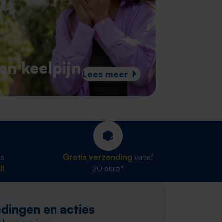
en keelpijn
Lees meer
ns
Gratis verzending
vanaf
1!
20 euro*
dingen en acties