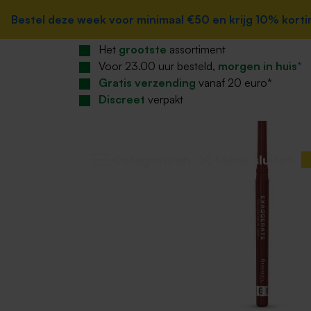
Home
zoekopdracht
Ga naar de hoofdnavigatie
Bestel deze week voor minimaal €50 en krijg 10% korting
Bestel deze week voor minimaal €50 en krijg 10% korting
Beauty
Make-up
Make-up lippen
Het
grootste
assortiment
Voor 23.00 uur besteld,
morgen in huis
*
Gratis verzending
vanaf 20 euro*
Discreet
verpakt
Categorieen
Menu sluiten