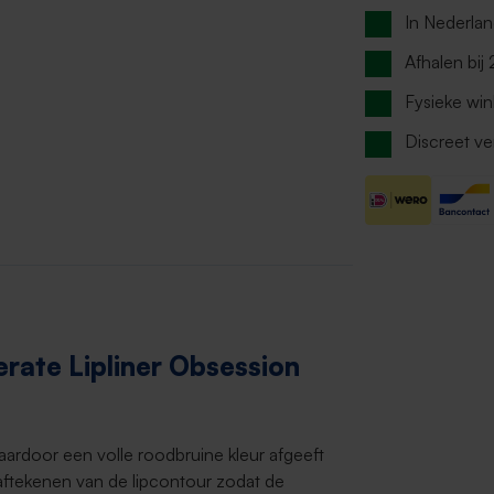
In Nederla
Afhalen bij
Fysieke win
Discreet ve
rate Lipliner Obsession
daardoor een volle roodbruine kleur afgeeft
t aftekenen van de lipcontour zodat de