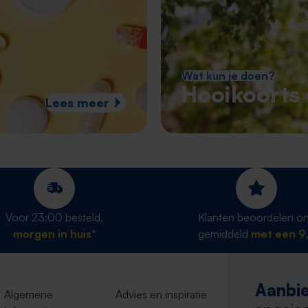
Wat kun je doen?
Hooikoorts 
Lees meer
Voor 23:00 besteld,
Klanten beoordelen o
morgen in huis
*
gemiddeld
met een 9,
Aanbie
Algemene
Advies en inspiratie