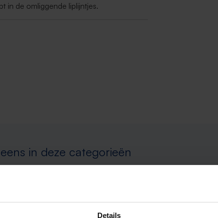
pt in de omliggende liplijntjes.
 eens in deze categorieën
Beauty
Afvallen
Zwanger, bab
Details