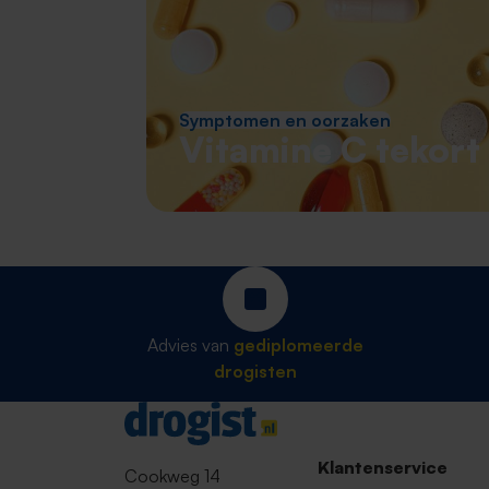
Symptomen en oorzaken
Vitamine C tekort
Advies van
gediplomeerde
drogisten
Contact
Klantenservice
Cookweg 14