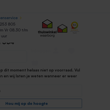
›
tenservice
ondon
Merk:
Rimmel London
Inhoud:
1 stuk
 253 805
te
/m Vr 08.30 t/m
 uur
n 064
Inloggen
op dit moment helaas niet op voorraad. Vul
 in en wij laten je weten wanneer er weer
Hou mij op de hoogte