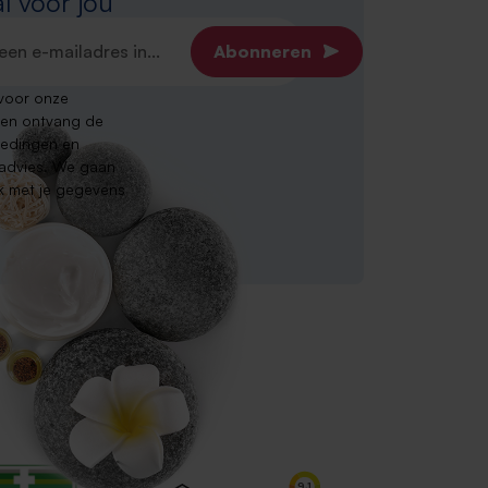
l voor jou
dres*
Abonneren
n voor onze
 en ontvang de
iedingen en
 advies. We gaan
jk met je gegevens