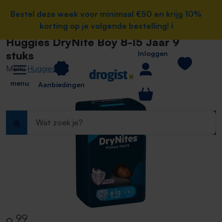
Home
e hoofdinhoud
Bestel deze week voor minimaal €50 en krijg 10%
Bestel deze week voor minimaal €50 en krijg 10%
Gezondheid
Overige gezondheid
Incontinentie
Patiëntenbroek
korting op je volgende bestelling! ℹ️
korting op je volgende bestelling! ℹ️
Huggies DryNite Boy 8-15 Jaar 9
stuks
Inloggen
Merk:
Huggies
menu
Aanbiedingen
99