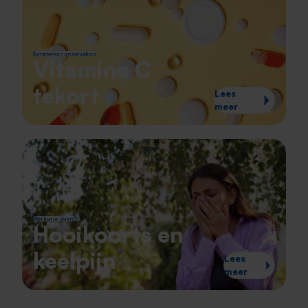
Symptomen en oorzaken
Vitamine C
tekort
Lees
meer
Wat kun je doen?
Hooikoorts en
keelpijn
Lees
meer