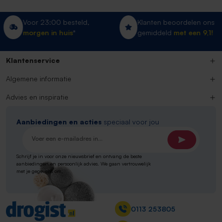
Klanten beoordelen ons
Gratis verzending
gemiddeld
met een 9,1!
vanaf 20 euro*
Klantenservice
Algemene informatie
Advies en inspiratie
Aanbiedingen en acties
speciaal voor jou
E-mailadres*
Schrijf je in voor onze nieuwsbrief en ontvang de beste
aanbiedingen en persoonlijk advies. We gaan vertrouwelijk
met je gegevens om.
Contact
0113 253805