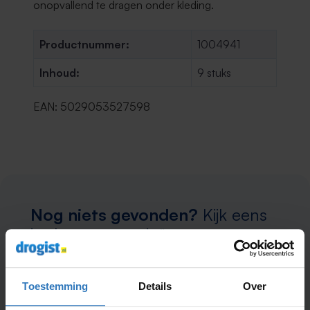
onopvallend te dragen onder kleding.
Productnummer:
1004941
Inhoud:
9 stuks
EAN: 5029053527598
Nog niets gevonden?
Kijk eens
in deze categorieën
Gezondheid
Verzorging
Toestemming
Details
Over