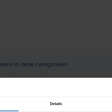
 eens in deze categorieën
Beauty
Afvallen
Zwanger, bab
Details