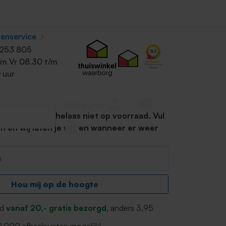
›
tenservice
agellak
Merk:
Herôme
Inhoud:
1 stuk
 253 805
lvador 059
/m Vr 08.30 t/m
 uur
Inloggen
op dit moment helaas niet op voorraad. Vul
 in en wij laten je weten wanneer er weer
Hou mij op de hoogte
nd
vanaf 20,- gratis bezorgd
, anders 3,95