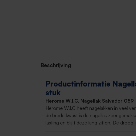
Beschrijving
Productinformatie Nagella
stuk
Herome W.I.C. Nagellak Salvador 059
Herome W.I.C heeft nagelakken in veel vers
de brede kwast is de nagellak zeer gemakke
lasting en blijft deze lang zitten. De droogti