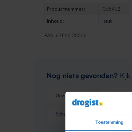
Productnummer:
1035432
Inhoud:
1 stuk
EAN: 8711661055118
Nog niets gevonden?
Kijk
Gezondheid
Verzorging
Seksualiteit
Toestemming