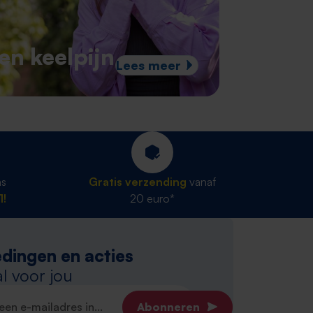
en keelpijn
Lees meer
ns
Gratis verzending
vanaf
1!
20 euro*
dingen en acties
l voor jou
dres*
Abonneren