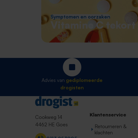
Symptomen en oorzaken
Vitamine C tekort
Advies van
gediplomeerde
drogisten
Contact
Klantenservice
Cookweg 14
4462 HE Goes
Retourneren &
klachten