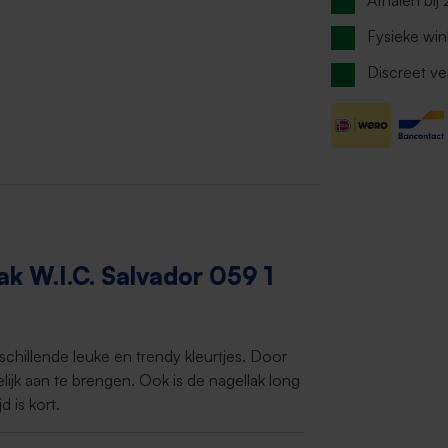
Afhalen bij
Fysieke win
Discreet ve
k W.I.C. Salvador 059 1
chillende leuke en trendy kleurtjes. Door
lijk aan te brengen. Ook is de nagellak long
jd is kort.