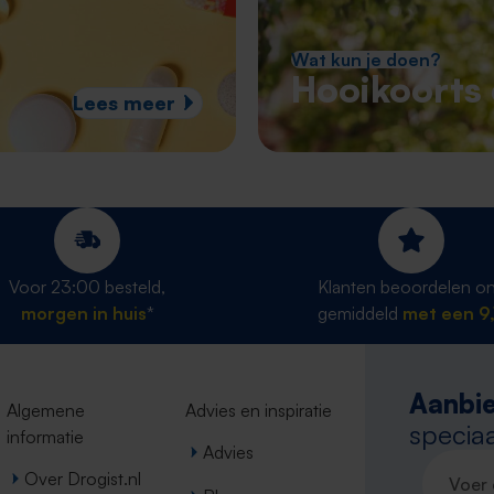
Wat kun je doen?
Hooikoorts 
Lees meer
Voor 23:00 besteld,
Klanten beoordelen o
morgen in huis
*
gemiddeld
met een 9,
Aanbie
Algemene
Advies en inspiratie
speciaa
informatie
Advies
E-maila
Over Drogist.nl