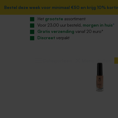
Home
zoekopdracht
Ga naar de hoofdnavigatie
Bestel deze week voor minimaal €50 en krijg 10% korting
Bestel deze week voor minimaal €50 en krijg 10% korting
Beauty
Make-up
Make-up nagels
Het
grootste
assortiment
Voor 23.00 uur besteld,
morgen in huis
*
Gratis verzending
vanaf 20 euro*
Discreet
verpakt
Categorieen
Menu sluiten