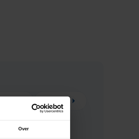
y & kind
Huishouden
Over