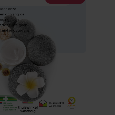
n voor onze
 en ontvang de
iedingen en
 advies. We gaan
jk met je gegevens