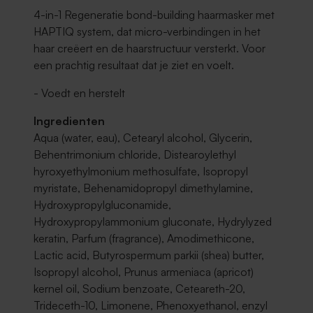
4-in-1 Regeneratie bond-building haarmasker met
HAPTIQ system, dat micro-verbindingen in het
haar creëert en de haarstructuur versterkt. Voor
een prachtig resultaat dat je ziet en voelt.
- Voedt en herstelt
Ingredienten
Aqua (water, eau), Cetearyl alcohol, Glycerin,
Behentrimonium chloride, Distearoylethyl
hyroxyethylmonium methosulfate, Isopropyl
myristate, Behenamidopropyl dimethylamine,
Hydroxypropylgluconamide,
Hydroxypropylammonium gluconate, Hydrylyzed
keratin, Parfum (fragrance), Amodimethicone,
Lactic acid, Butyrospermum parkii (shea) butter,
Isopropyl alcohol, Prunus armeniaca (apricot)
kernel oil, Sodium benzoate, Ceteareth-20,
Trideceth-10, Limonene, Phenoxyethanol, enzyl