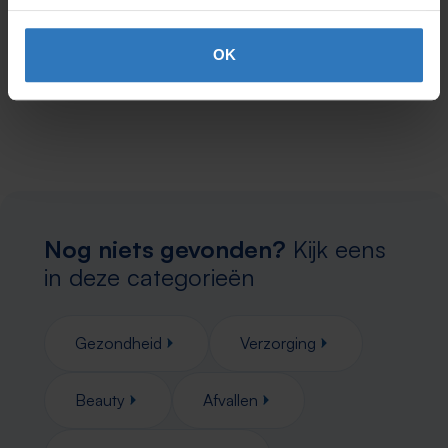
Substantie:
Crème
OK
EAN: 5410091771805
Minder lezen
Nog niets gevonden?
Kijk eens
in deze categorieën
Gezondheid
Verzorging
Beauty
Afvallen