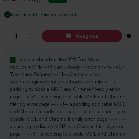
Meer dan 50 stuks op voorraad
Producthoeveelheid: Voer de gewenste hoev
Voeg toe
<html> <head><title>429 Too Many
Requests</title></head> <body> <center><h1>429
Too Many Requests</h1></center> <hr>
<center>nginx</center> </body> </html> <!-- a
padding to disable MSIE and Chrome friendly error
page --> <!-- a padding to disable MSIE and Chrome
friendly error page --> <!-- a padding to disable MSIE
and Chrome friendly error page --> <!-- a padding to
disable MSIE and Chrome friendly error page --> <!--
a padding to disable MSIE and Chrome friendly error
page --> <!-- a padding to disable MSIE and Chrome