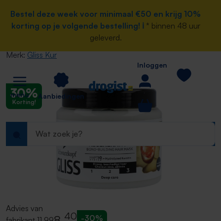
Home
e hoofdinhoud
Bestel deze week voor minimaal €50 en krijg 10%
Bestel deze week voor minimaal €50 en krijg 10%
Verzorging
Haar
Conditioner
Conditioner normaal haar
korting op je volgende bestelling! ℹ️
korting op je volgende bestelling! ℹ️
* binnen 48 uur
* binnen 48 uur
geleverd.
geleverd.
Gliss Kur Total repair mask 400ML
Merk:
Gliss Kur
Inloggen
30%
menu
Aanbiedingen
Korting!
Advies van
40
8
,
-30%
fabrikant
11,99