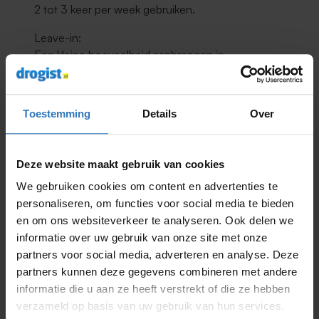
2 tot 3 keer per week gebruiken.
Leave-in:
Een kleine hoeveelheid aanbrengen in
handdoekdroge of droge haarpunten na het
wassen. Aanbevolen voor stug haar. Beschermen
tegen vorst.
Toestemming
Details
Over
Bewaaradvies
Na opening 12 maanden houdbaar.
Deze website maakt gebruik van cookies
Afgesloten bewaren, buiten bereik van kinderen.
We gebruiken cookies om content en advertenties te
Alleen voor uitwendig gebruik.
personaliseren, om functies voor social media te bieden
en om ons websiteverkeer te analyseren. Ook delen we
informatie over uw gebruik van onze site met onze
partners voor social media, adverteren en analyse. Deze
Productnummer:
9001677099
partners kunnen deze gegevens combineren met andere
informatie die u aan ze heeft verstrekt of die ze hebben
Inhoud:
400ML
verzameld op basis van uw gebruik van hun services.