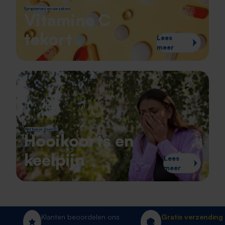
Symptomen en oorzaken
Vitamine C
tekort
Lees
meer
Wat kun je doen?
Hooikoorts en
keelpijn
Lees
meer
Klanten beoordelen ons
Gratis verzending