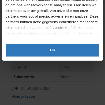
hexamethylindanopyran,
en om ons websiteverkeer te analyseren. Ook delen we
tetramethylacetyloctahydro naphthalenes (+/-) ci
informatie over uw gebruik van onze site met onze
77891, ci 77491, ci 77492, ci 77499
partners voor social media, adverteren en analyse. Deze
partners kunnen deze gegevens combineren met andere
De lijst met bestanddelen kan veranderen.
informatie die u aan ze heeft verstrekt of die ze hebben
Raadpleeg daarom altijd de lijst op het gekochte
verzameld op basis van uw gebruik van hun services.
product.
Productnummer:
9001684210
OK
Huidtype:
Normale huid
Inhoud:
50 ML
Substantie:
Crème
EAN: 8015150247320
Minder lezen