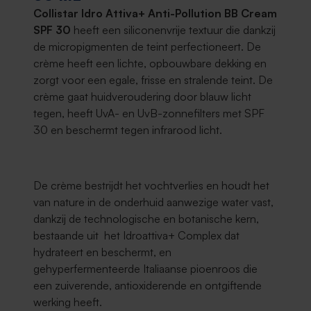
Collistar Idro Attiva+ Anti-Pollution BB Cream
SPF 30
heeft een siliconenvrije textuur die dankzij
de micropigmenten de teint perfectioneert. De
crème heeft een lichte, opbouwbare dekking en
zorgt voor een egale, frisse en stralende teint. De
crème gaat huidveroudering door blauw licht
tegen, heeft UvA- en UvB-zonnefilters met SPF
30 en beschermt tegen infrarood licht.
De crème bestrijdt het vochtverlies en houdt het
van nature in de onderhuid aanwezige water vast,
dankzij de technologische en botanische kern,
bestaande uit het Idroattiva+ Complex dat
hydrateert en beschermt, en
gehyperfermenteerde Italiaanse pioenroos die
een zuiverende, antioxiderende en ontgiftende
werking heeft.