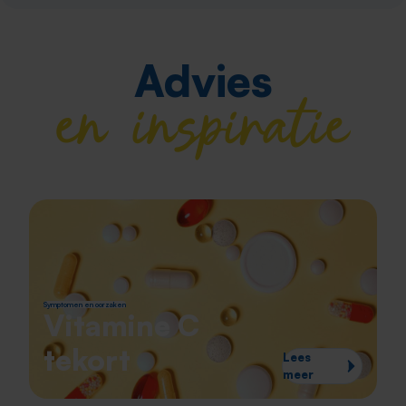
Advies
en inspiratie
Symptomen en oorzaken
Vitamine C
tekort
Lees
meer