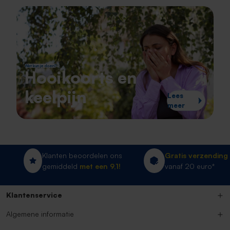
Wat kun je doen?
Hooikoorts en
keelpijn
Lees
meer
Klanten beoordelen ons
Gratis verzending
gemiddeld
met een 9,1!
vanaf 20 euro*
Klantenservice
Algemene informatie