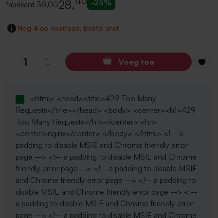
46
28
,
-25%
fabrikant
38,00
Nog 4 op voorraad, bestel snel!
Producthoeveelheid: Voer de gewenste hoev
Voeg toe
<html> <head><title>429 Too Many
Requests</title></head> <body> <center><h1>429
Too Many Requests</h1></center> <hr>
<center>nginx</center> </body> </html> <!-- a
padding to disable MSIE and Chrome friendly error
page --> <!-- a padding to disable MSIE and Chrome
friendly error page --> <!-- a padding to disable MSIE
and Chrome friendly error page --> <!-- a padding to
disable MSIE and Chrome friendly error page --> <!--
a padding to disable MSIE and Chrome friendly error
page --> <!-- a padding to disable MSIE and Chrome