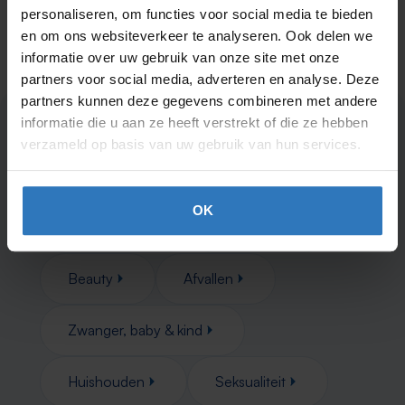
personaliseren, om functies voor social media te bieden
en om ons websiteverkeer te analyseren. Ook delen we
informatie over uw gebruik van onze site met onze
partners voor social media, adverteren en analyse. Deze
partners kunnen deze gegevens combineren met andere
informatie die u aan ze heeft verstrekt of die ze hebben
Nog niets gevonden?
Kijk eens
verzameld op basis van uw gebruik van hun services.
in deze categorieën
OK
Gezondheid
Verzorging
Beauty
Afvallen
Zwanger, baby & kind
Huishouden
Seksualiteit