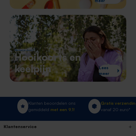
meer
Wat kun je doen?
Hooikoorts en
keelpijn
Lees
meer
Klanten beoordelen ons
Gratis verzending
gemiddeld
met een 9,1!
vanaf 20 euro*
Klantenservice