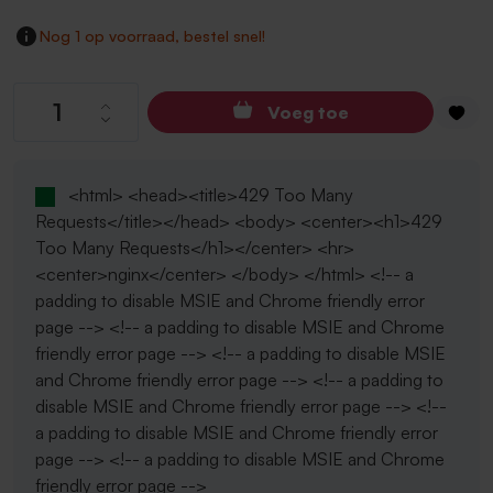
Nog 1 op voorraad, bestel snel!
Producthoeveelheid: Voer de gewenste hoev
Voeg toe
<html> <head><title>429 Too Many
Requests</title></head> <body> <center><h1>429
Too Many Requests</h1></center> <hr>
<center>nginx</center> </body> </html> <!-- a
padding to disable MSIE and Chrome friendly error
page --> <!-- a padding to disable MSIE and Chrome
friendly error page --> <!-- a padding to disable MSIE
and Chrome friendly error page --> <!-- a padding to
disable MSIE and Chrome friendly error page --> <!--
a padding to disable MSIE and Chrome friendly error
page --> <!-- a padding to disable MSIE and Chrome
friendly error page -->