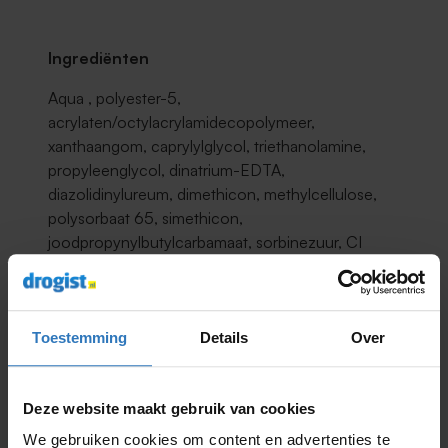
Ingrediënten
Aqua , polyester-5,
acrylaten/octylacrylamidecopolymeer,
xanthaangom, caprylylglycol, triethanolamine,
propyleenglycol, dinatrium-EDTA,
diazolidinylureum, dimethicon, methylcellulose,
polysorbaat 65, simethicon,
joodpropynylbutylcarbamaat, sorbinezuur, CI
77266 (nano).
Productnummer:
9001478229
Toestemming
Details
Over
Inhoud:
3.8ML
Deze website maakt gebruik van cookies
EAN: 50072965
We gebruiken cookies om content en advertenties te
Minder lezen