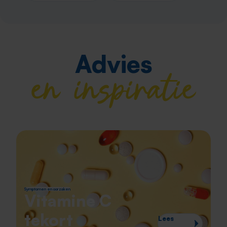
Advies
en inspiratie
Symptomen en oorzaken
Vitamine C
tekort
Lees