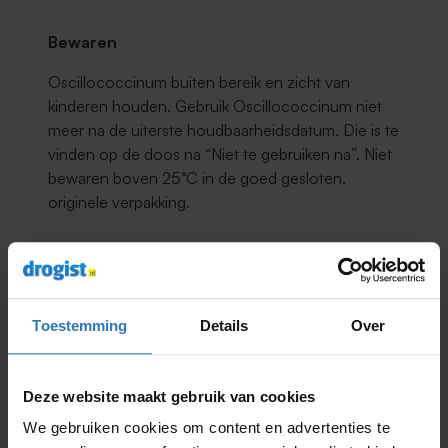
Bewaren
Oscillococcinum buiten bereik en zicht van
kinderen houden. Gebruik Oscillococcinum niet
meer na de uiterste houdbaarheidsdatum. Die is te
vinden op de doos na “Niet te gebruiken na”. Niet
bewaren boven 25°C in de goed gesloten,
originele verpakking.
Productnummer:
9001261475
Toestemming
Details
Over
Inhoud:
30 Buisjes
EAN: 8946004689952
Deze website maakt gebruik van cookies
Minder lezen
We gebruiken cookies om content en advertenties te